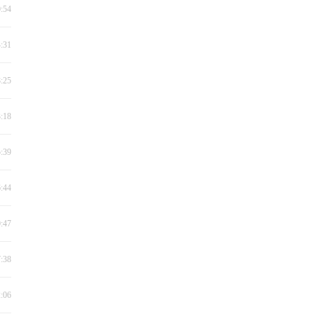
0:54
4:31
8:25
3:18
5:39
6:44
0:47
7:38
2:06