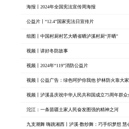
海报丨2024年全国宪法宣传周海报
公益片丨“12.4”国家宪法日宣传片
组图丨中国村厨村艺大晒省晒泸溪村厨“开晒”
视频丨讲好冬防故事
视频丨2024年“119”消防公益片
视频丨公益广告：绿色呵护你我他 护林防火靠大家
视频丨泸溪县庆祝中华人民共和国成立75周年群众合
沱江：一条苗疆土家人民奋发图强的精神之河
九支潮舞 嗨跳湘西丨泸溪·数纱舞：巧手织梦想 慧