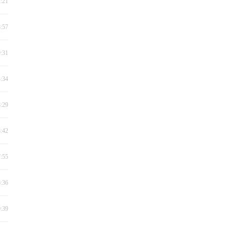
2:21
8:57
9:31
4:34
8:29
8:42
7:55
6:36
0:39