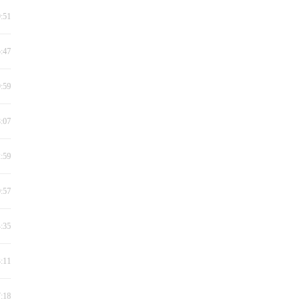
9:51
5:47
9:59
8:07
2:59
0:57
4:35
3:11
7:18