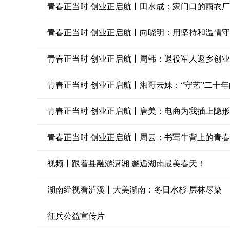
青春正当时 创业正启航丨田水成：家门口的雨衣厂
青春正当时 创业正启航丨向晓明：用坚持和温情
青春正当时 创业正启航丨周韩：退役军人返乡创业 
青春正当时 创业正启航丨湘哥云妹：“守艺”二十年
青春正当时 创业正启航丨唐美：电商为我插上隐
青春正当时 创业正启航丨周云：书写牛背上的青春
视频丨跟着县融游潇湘 邂逅湖南最美春天！
湖南经视看泸溪丨大美湖南：冬日水杉 层林尽染
征兵公益宣传片