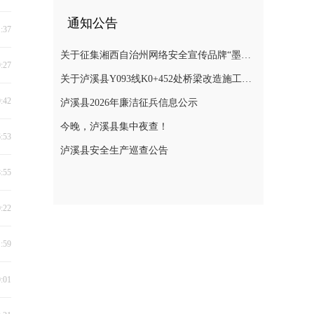
通知公告
1:37
关于征集湘西自治州网络安全宣传品牌“墨攻”主题形象的公告
9:27
关于泸溪县Y093线K0+452处桥梁改造施工期间实施交通管制的通告
0:42
泸溪县2026年廉洁征兵信息公示
今晚，泸溪县集中夜查！
6:53
泸溪县安全生产巡查公告
8:55
0:22
1:59
0:01