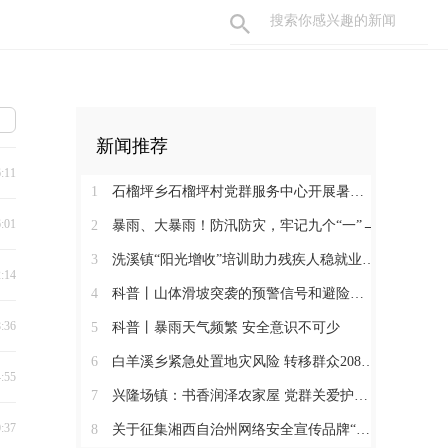
新闻推荐
6:11
1
石榴坪乡石榴坪村党群服务中心开展暑期防溺水主题绘画活动
6:01
2
暴雨、大暴雨！防汛防灾，牢记九个“一”→
3
洗溪镇“阳光增收”培训助力残疾人稳就业促增收
2:14
4
科普丨山体滑坡突袭的预警信号和避险要点
8:36
5
科普丨暴雨天气频繁 安全意识不可少
6
白羊溪乡紧急处置地灾风险 转移群众208人筑牢安全堤
4:55
7
兴隆场镇：书香润泽农家屋 党群关爱护童行
0:37
8
关于征集湘西自治州网络安全宣传品牌“墨攻”主题形象的公告