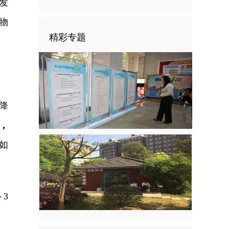
发
物
精彩专题
降
右，
如
3