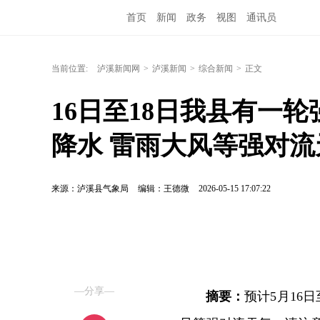
首页
新闻
政务
视图
通讯员
当前位置:
泸溪新闻网
>
泸溪新闻
>
综合新闻
>
正文
16日至18日我县有一
降水 雷雨大风等强对流
来源：泸溪县气象局
编辑：王德微
2026-05-15 17:07:22
—分享—
摘要：
预计5月16