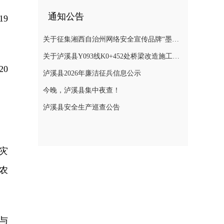
通知公告
9
关于征集湘西自治州网络安全宣传品牌“墨攻”主题形象的公告
关于泸溪县Y093线K0+452处桥梁改造施工期间实施交通管制的通告
0
泸溪县2026年廉洁征兵信息公示
今晚，泸溪县集中夜查！
泸溪县安全生产巡查公告
灾
农
与