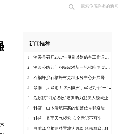
强
新闻推荐
1
泸溪县召开2027年项目谋划储备工作调度会
2
泸溪公路部门积极应对新一轮强降雨 筑牢通行安全防线
3
石榴坪乡石榴坪村党群服务中心开展暑期防溺水主题绘画活动
4
暴雨、大暴雨！防汛防灾，牢记九个“一”→
5
洗溪镇“阳光增收”培训助力残疾人稳就业促增收
6
科普丨山体滑坡突袭的预警信号和避险要点
7
科普丨暴雨天气频繁 安全意识不可少
大
8
白羊溪乡紧急处置地灾风险 转移群众208人筑牢安全堤