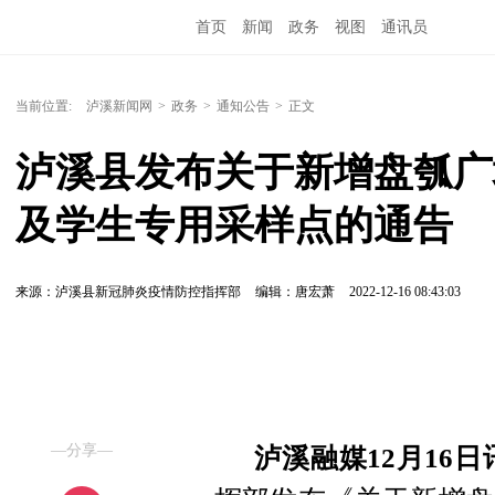
首页
新闻
政务
视图
通讯员
当前位置:
泸溪新闻网
>
政务
>
通知公告
>
正文
泸溪县发布关于新增盘瓠广
及学生专用采样点的通告
来源：泸溪县新冠肺炎疫情防控指挥部
编辑：唐宏萧
2022-12-16 08:43:03
—分享—
泸溪融媒12月16日