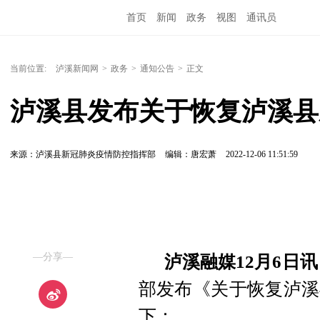
首页
新闻
政务
视图
通讯员
当前位置:
泸溪新闻网
>
政务
>
通知公告
>
正文
泸溪县发布关于恢复泸溪县
来源：泸溪县新冠肺炎疫情防控指挥部
编辑：唐宏萧
2022-12-06 11:51:59
—分享—
泸溪融媒12月6日
部发布《关于恢复泸溪
下：