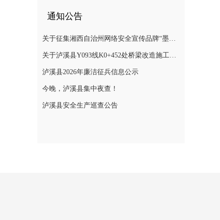
通知公告
关于征集湘西自治州网络安全宣传品牌“墨攻”主题形象的公告
关于泸溪县Y093线K0+452处桥梁改造施工期间实施交通管制的通告
泸溪县2026年廉洁征兵信息公示
今晚，泸溪县集中夜查！
泸溪县安全生产巡查公告