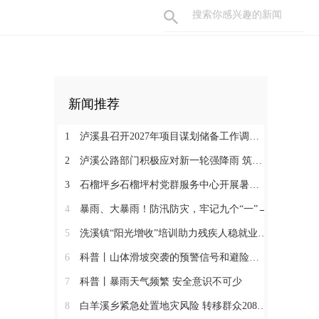
新闻推荐
1
泸溪县召开2027年项目谋划储备工作调度会
2
泸溪公路部门积极应对新一轮强降雨 筑牢通行安全防线
3
石榴坪乡石榴坪村党群服务中心开展暑期防溺水主题绘画活动
4
暴雨、大暴雨！防汛防灾，牢记九个“一”→
5
洗溪镇“阳光增收”培训助力残疾人稳就业促增收
6
科普丨山体滑坡突袭的预警信号和避险要点
7
科普丨暴雨天气频繁 安全意识不可少
8
白羊溪乡紧急处置地灾风险 转移群众208人筑牢安全堤