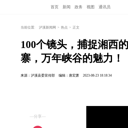
首页
新闻
政务
视图
通讯员
当前位置:
泸溪新闻网
>
热点
>
正文
100个镜头，捕捉湘西
寨，万年峡谷的魅力！
来源：泸溪县委宣传部
编辑：唐宏萧
2023-08-23 18:18:34
—分享—