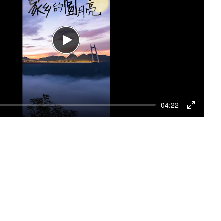
Play
04:22
Enter
fullscr