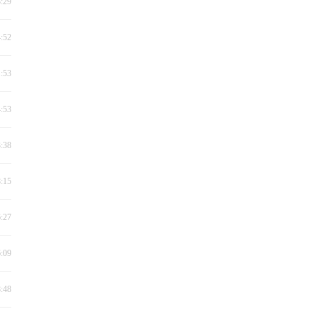
8:29
4:52
1:53
4:53
3:38
8:15
6:27
6:09
8:48