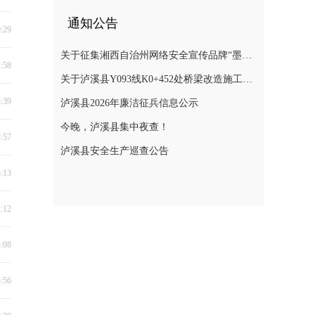
通知公告
0:29
关于征集湘西自治州网络安全宣传品牌“墨攻”主题形象的公告
2:58
关于泸溪县Y093线K0+452处桥梁改造施工期间实施交通管制的通告
3:39
泸溪县2026年廉洁征兵信息公示
今晚，泸溪县集中夜查！
3:57
泸溪县安全生产巡查公告
3:13
2:12
3:08
5:56