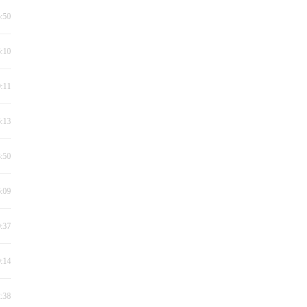
5:50
6:10
9:11
6:13
3:50
6:09
0:37
0:14
2:38