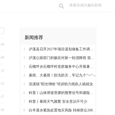
新闻推荐
0:46
1
泸溪县召开2027年项目谋划储备工作调度会
4:06
2
泸溪公路部门积极应对新一轮强降雨 筑牢通行安全防线
3
石榴坪乡石榴坪村党群服务中心开展暑期防溺水主题绘画活动
1:32
4
暴雨、大暴雨！防汛防灾，牢记九个“一”→
0:33
5
洗溪镇“阳光增收”培训助力残疾人稳就业促增收
6
科普丨山体滑坡突袭的预警信号和避险要点
8:37
7
科普丨暴雨天气频繁 安全意识不可少
9:36
8
白羊溪乡紧急处置地灾风险 转移群众208人筑牢安全堤