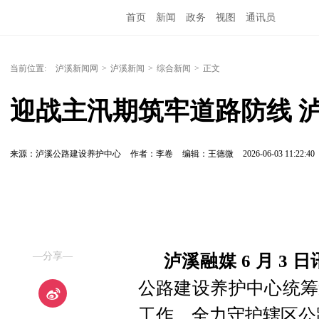
首页
新闻
政务
视图
通讯员
当前位置:
泸溪新闻网
>
泸溪新闻
>
综合新闻
>
正文
迎战主汛期筑牢道路防线 
来源：泸溪公路建设养护中心
作者：李卷
编辑：王德微
2026-06-03 11:22:40
—分享—
泸溪融媒 6 月 3 日
公路建设养护中心统筹
工作，全力守护辖区公