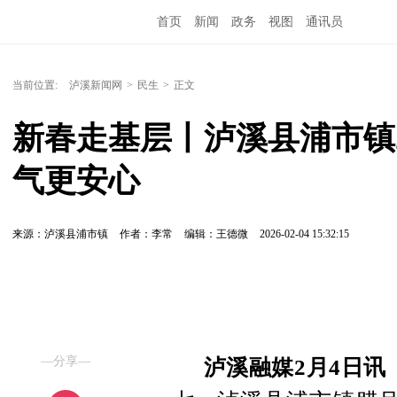
首页
新闻
政务
视图
通讯员
当前位置:
泸溪新闻网
>
民生
>
正文
新春走基层丨泸溪县浦市镇
气更安心
来源：泸溪县浦市镇
作者：李常
编辑：王德微
2026-02-04 15:32:15
—分享—
泸溪融媒2月4日讯