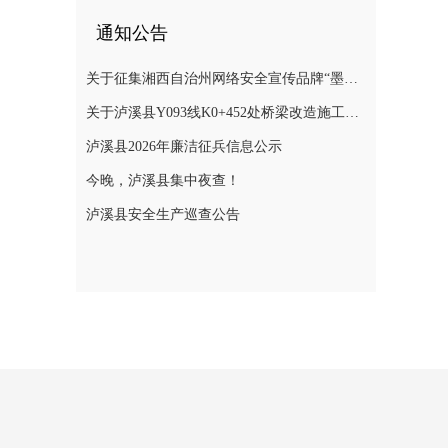
通知公告
关于征集湘西自治州网络安全宣传品牌“墨攻”主题形象的公告
关于泸溪县Y093线K0+452处桥梁改造施工期间实施交通管制的通告
泸溪县2026年廉洁征兵信息公示
今晚，泸溪县集中夜查！
泸溪县安全生产巡查公告