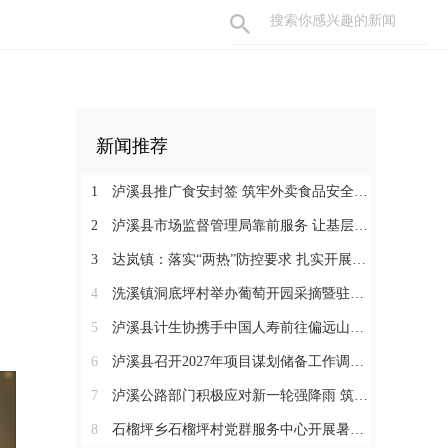
新闻推荐
1
泸溪县推广食安封签 筑牢外卖食品安全防线
2
泸溪县市场监督管理局靠前服务 让基层用药“码上放心”
3
达岚镇：落实“两热”防控要求 扎实开展专项消杀与环境整治
4
洗溪镇洞底坪村举办葡萄开园采摘暨驻点连片帮扶党建联建活动
5
泸溪县计生协携手中国人寿前往偏远山区开展计生特殊家庭走访慰问活动
6
泸溪县召开2027年项目谋划储备工作调度会
7
泸溪公路部门积极应对新一轮强降雨 筑牢通行安全防线
8
石榴坪乡石榴坪村党群服务中心开展暑期防溺水主题绘画活动