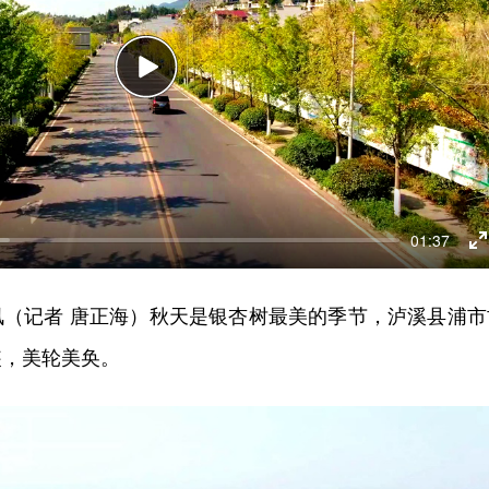
Play
01:37
E
f
日讯（记者 唐正海）秋天是银杏树最美的季节，泸溪县浦市
装，美轮美奂。