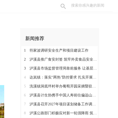
新闻推荐
1
符家波调研安全生产和项目建设工作
2
泸溪县推广食安封签 筑牢外卖食品安全防线
3
泸溪县市场监督管理局靠前服务 让基层用药“码上放心”
4
达岚镇：落实“两热”防控要求 扎实开展专项消杀与环境整治
5
洗溪镇洞底坪村举办葡萄开园采摘暨驻点连片帮扶党建联建活动
6
泸溪县计生协携手中国人寿前往偏远山区开展计生特殊家庭走访慰问活动
7
泸溪县召开2027年项目谋划储备工作调度会
8
泸溪公路部门积极应对新一轮强降雨 筑牢通行安全防线