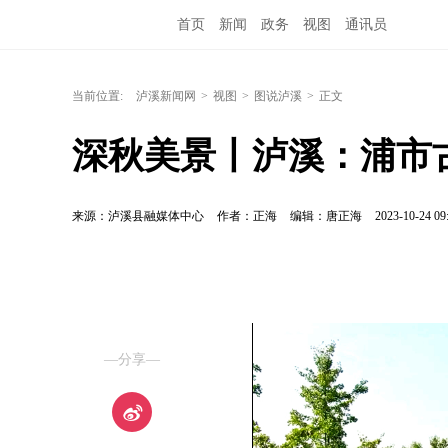
首页
新闻
政务
视图
通讯员
当前位置:
泸溪新闻网
>
视图
>
图说泸溪
>
正文
深秋美景丨泸溪：浦市
来源：泸溪县融媒体中心
作者：正海
编辑：唐正海
2023-10-24 09
—分享—