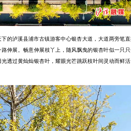
天下的泸溪县浦市古镇游客中心银杏大道，大道两旁笔直
一路伸展。
畅意
伸展枝丫上，随风飘曳的银杏叶似一只只
阳光透过黄灿灿银杏叶，耀眼光芒跳跃枝叶间灵动而鲜活
。