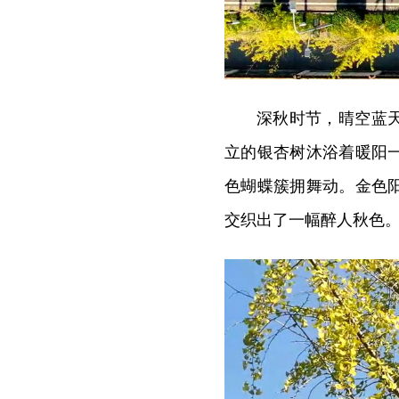
深秋时节，晴空蓝
立的银杏树沐浴着暖阳
色蝴蝶簇拥舞动。金色
交织出了一幅醉人秋色