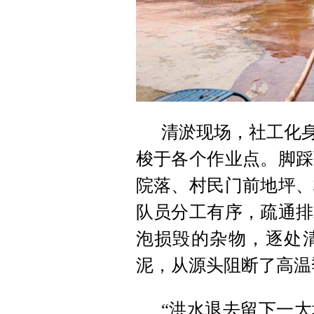
清淤现场，社工化身
梭于各个作业点。脚踩
院落、村民门前地坪、
队员分工有序，疏通排
泡损毁的杂物，逐处
泥，从源头阻断了高温
“洪水退去留下一