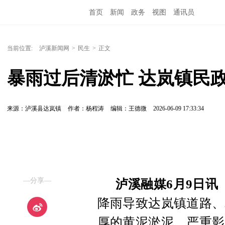
首页
新闻
政务
视图
通讯员
当前位置:
泸溪新闻网
>
民生
>
正文
暴雨过后清淤忙 达岚镇民
来源：泸溪县达岚镇
作者：杨程涛
编辑：王德微
2026-06-09 17:33:34
—分享—
泸溪融媒6月9日讯
降雨导致达岚镇道路、
厚的黄泥淤泥，严重影