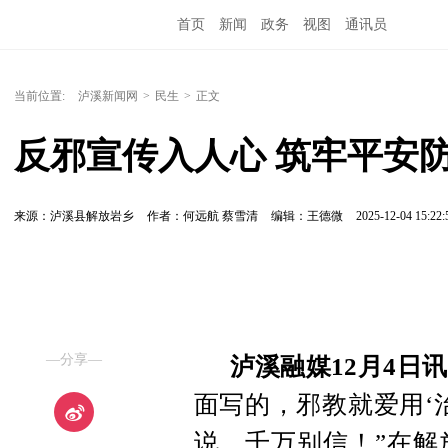
首页
新闻
政务
视图
通讯员
当前位置:
泸溪新闻网
>
民生
>
正文
反邪宣传入人心 筑牢平安
来源：泸溪县解放岩乡
作者：何远航 蔡雪清
编辑：王德微
2025-12-04 15:22:
—分享—
泸溪融媒12月4日讯
面写的，邪教就爱用‘
说，千万别信！”在解