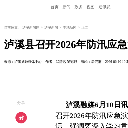
首页
新闻
政务
视图
通讯员
当前位置:
泸溪新闻网
>
泸溪新闻
>
本地新闻
>
正文
泸溪县召开2026年防汛应
来源：泸溪县融媒体中心
作者：武清远 邹冠麒
编辑：唐宏萧
2026-06-10 19:5
—分享—
泸溪融媒6月10日
召开2026年防汛应
话，强调要深入学习贯