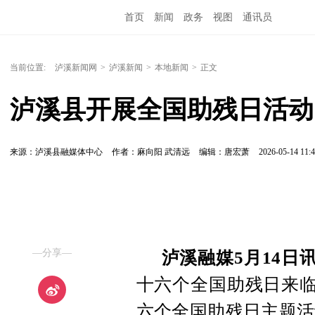
首页
新闻
政务
视图
通讯员
当前位置:
泸溪新闻网
>
泸溪新闻
>
本地新闻
>
正文
泸溪县开展全国助残日活动
来源：泸溪县融媒体中心
作者：麻向阳 武清远
编辑：唐宏萧
2026-05-14 11:4
—分享—
泸溪融媒5月14日
十六个全国助残日来临
六个全国助残日主题活